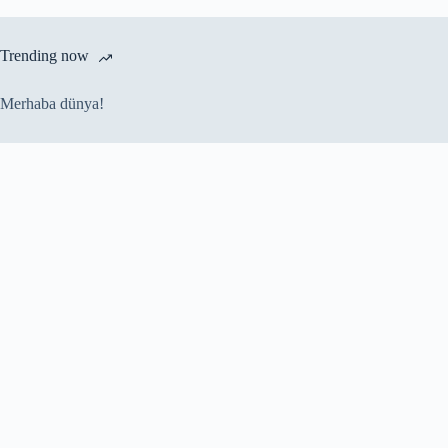
Trending now
Merhaba dünya!