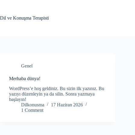
Skip
to
content
Dil ve Konuşma Terapisti
Genel
Merhaba dünya!
WordPress’e hoş geldiniz. Bu sizin ilk yazınız. Bu
yazıyı düzenleyin ya da silin. Sonra yazmaya
başlayın!
Dilkonusma
17 Haziran 2026
1 Comment