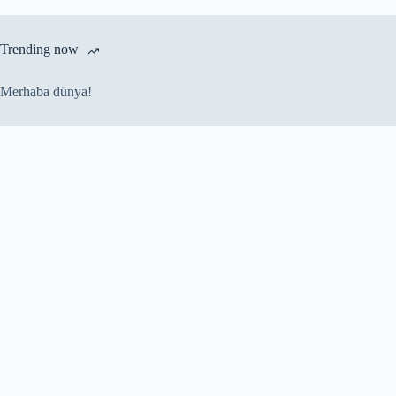
Trending now
Merhaba dünya!