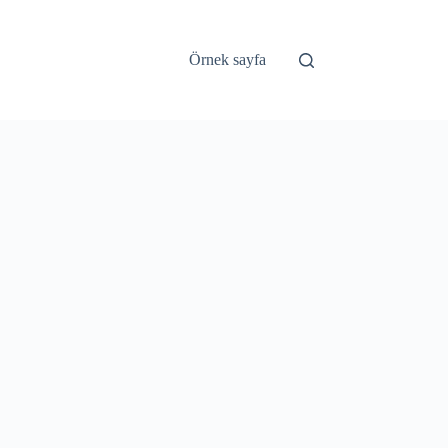
Örnek sayfa