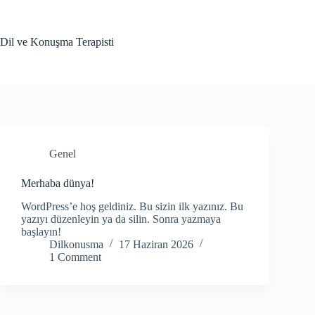
Skip
to
content
Dil ve Konuşma Terapisti
Genel
Merhaba dünya!
WordPress’e hoş geldiniz. Bu sizin ilk yazınız. Bu
yazıyı düzenleyin ya da silin. Sonra yazmaya
başlayın!
Dilkonusma
17 Haziran 2026
1 Comment