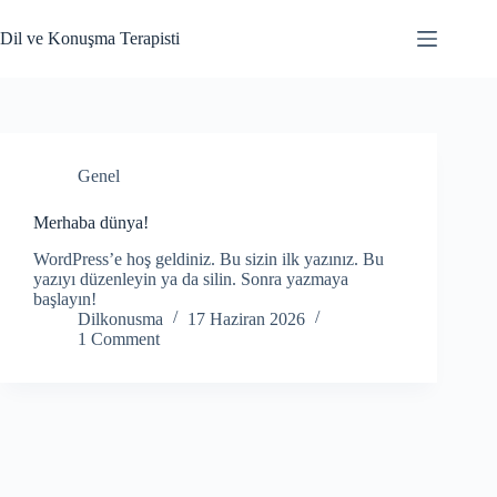
Skip
to
Dil ve Konuşma Terapisti
content
Genel
Merhaba dünya!
WordPress’e hoş geldiniz. Bu sizin ilk yazınız. Bu
yazıyı düzenleyin ya da silin. Sonra yazmaya
başlayın!
Dilkonusma
17 Haziran 2026
1 Comment