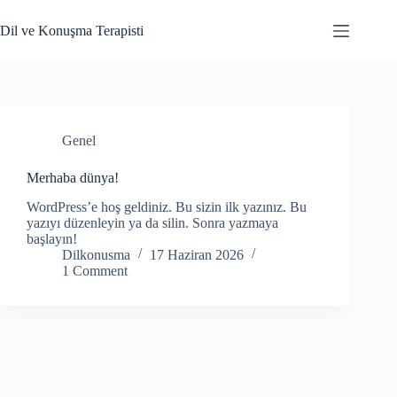
Skip
to
Dil ve Konuşma Terapisti
content
Genel
Merhaba dünya!
WordPress’e hoş geldiniz. Bu sizin ilk yazınız. Bu
yazıyı düzenleyin ya da silin. Sonra yazmaya
başlayın!
Dilkonusma
17 Haziran 2026
1 Comment