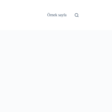
Örnek sayfa