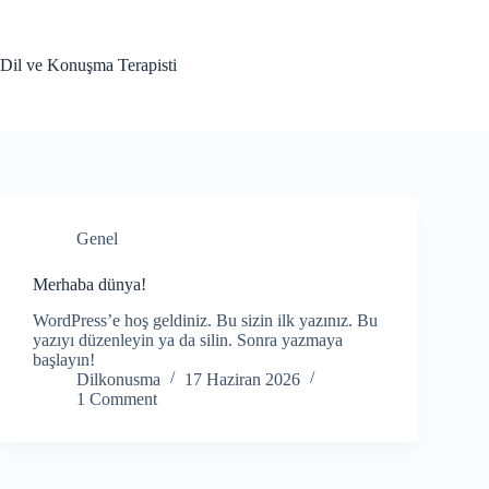
Skip
to
content
Dil ve Konuşma Terapisti
Genel
Merhaba dünya!
WordPress’e hoş geldiniz. Bu sizin ilk yazınız. Bu
yazıyı düzenleyin ya da silin. Sonra yazmaya
başlayın!
Dilkonusma
17 Haziran 2026
1 Comment