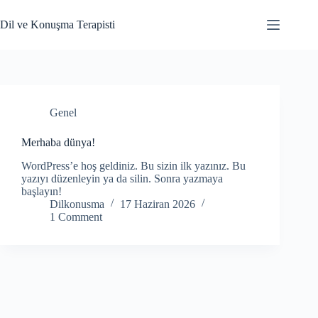
Skip
to
Dil ve Konuşma Terapisti
content
Genel
Merhaba dünya!
WordPress’e hoş geldiniz. Bu sizin ilk yazınız. Bu
yazıyı düzenleyin ya da silin. Sonra yazmaya
başlayın!
Dilkonusma
17 Haziran 2026
1 Comment