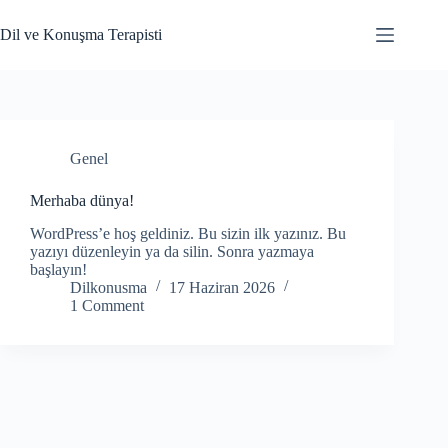
Skip
to
Dil ve Konuşma Terapisti
content
Genel
Merhaba dünya!
WordPress’e hoş geldiniz. Bu sizin ilk yazınız. Bu
yazıyı düzenleyin ya da silin. Sonra yazmaya
başlayın!
Dilkonusma
17 Haziran 2026
1 Comment