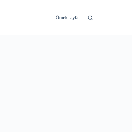
Örnek sayfa