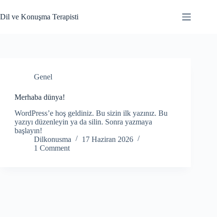
Skip
to
Dil ve Konuşma Terapisti
content
Genel
Merhaba dünya!
WordPress’e hoş geldiniz. Bu sizin ilk yazınız. Bu
yazıyı düzenleyin ya da silin. Sonra yazmaya
başlayın!
Dilkonusma
17 Haziran 2026
1 Comment