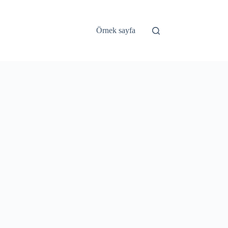
Örnek sayfa