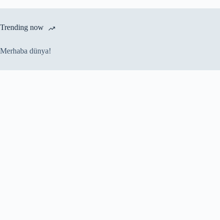
Trending now
Merhaba dünya!