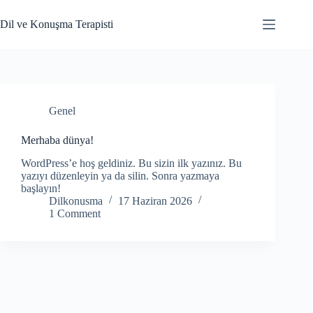
Skip
to
Dil ve Konuşma Terapisti
content
Genel
Merhaba dünya!
WordPress’e hoş geldiniz. Bu sizin ilk yazınız. Bu
yazıyı düzenleyin ya da silin. Sonra yazmaya
başlayın!
Dilkonusma
17 Haziran 2026
1 Comment