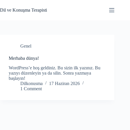
Skip
to
Dil ve Konuşma Terapisti
content
Genel
Merhaba dünya!
WordPress’e hoş geldiniz. Bu sizin ilk yazınız. Bu
yazıyı düzenleyin ya da silin. Sonra yazmaya
başlayın!
Dilkonusma
17 Haziran 2026
1 Comment