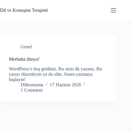
Skip
to
Dil ve Konuşma Terapisti
content
Genel
Merhaba dünya!
WordPress’e hoş geldiniz. Bu sizin ilk yazınız. Bu
yazıyı düzenleyin ya da silin. Sonra yazmaya
başlayın!
Dilkonusma
17 Haziran 2026
1 Comment