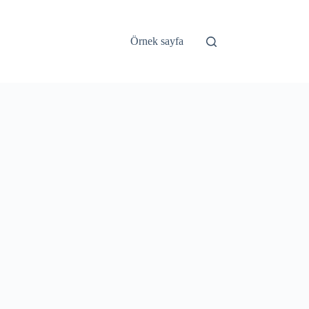
Örnek sayfa