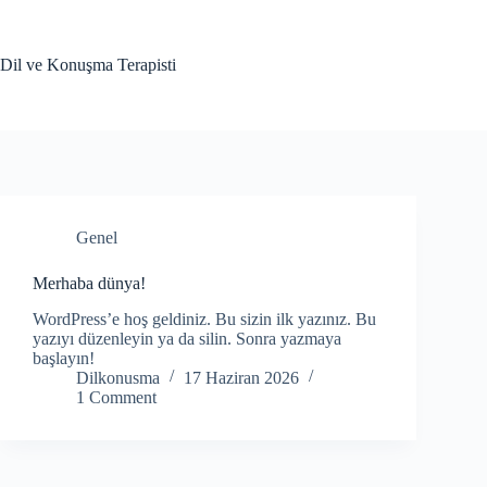
Skip
to
content
Dil ve Konuşma Terapisti
Genel
Merhaba dünya!
WordPress’e hoş geldiniz. Bu sizin ilk yazınız. Bu
yazıyı düzenleyin ya da silin. Sonra yazmaya
başlayın!
Dilkonusma
17 Haziran 2026
1 Comment