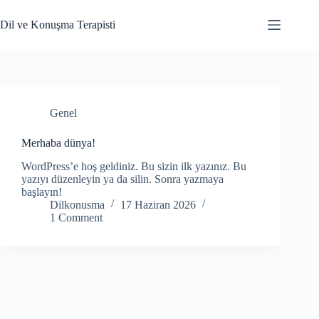
Skip
to
Dil ve Konuşma Terapisti
content
Genel
Merhaba dünya!
WordPress’e hoş geldiniz. Bu sizin ilk yazınız. Bu
yazıyı düzenleyin ya da silin. Sonra yazmaya
başlayın!
Dilkonusma
17 Haziran 2026
1 Comment