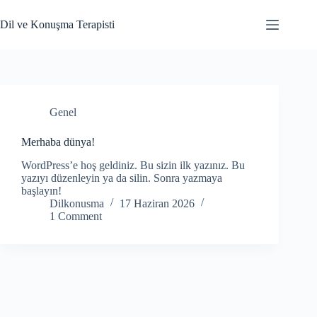
Skip
to
Dil ve Konuşma Terapisti
content
Genel
Merhaba dünya!
WordPress’e hoş geldiniz. Bu sizin ilk yazınız. Bu
yazıyı düzenleyin ya da silin. Sonra yazmaya
başlayın!
Dilkonusma
17 Haziran 2026
1 Comment