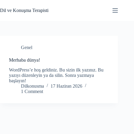
Skip
to
Dil ve Konuşma Terapisti
content
Genel
Merhaba dünya!
WordPress’e hoş geldiniz. Bu sizin ilk yazınız. Bu
yazıyı düzenleyin ya da silin. Sonra yazmaya
başlayın!
Dilkonusma
17 Haziran 2026
1 Comment