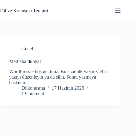
Skip
to
Dil ve Konuşma Terapisti
content
Genel
Merhaba dünya!
WordPress’e hoş geldiniz. Bu sizin ilk yazınız. Bu
yazıyı düzenleyin ya da silin. Sonra yazmaya
başlayın!
Dilkonusma
17 Haziran 2026
1 Comment