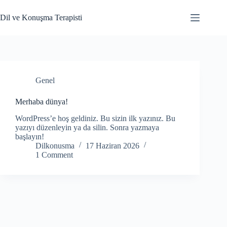
Skip
to
Dil ve Konuşma Terapisti
content
Genel
Merhaba dünya!
WordPress’e hoş geldiniz. Bu sizin ilk yazınız. Bu
yazıyı düzenleyin ya da silin. Sonra yazmaya
başlayın!
Dilkonusma
17 Haziran 2026
1 Comment