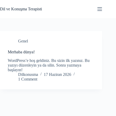
Skip
to
Dil ve Konuşma Terapisti
content
Genel
Merhaba dünya!
WordPress’e hoş geldiniz. Bu sizin ilk yazınız. Bu
yazıyı düzenleyin ya da silin. Sonra yazmaya
başlayın!
Dilkonusma
17 Haziran 2026
1 Comment